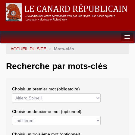
Dossiers
ACCUEIL DU SITE
>
Mots-clés
L’Union européenne
Recherche par mots-clés
Points de repères
Un éléphant, ça trompe énormément !
Choisir un premier mot (obligatoire)
Gouvernance mondiale & mondialisation
International
Choisir un deuxième mot (optionnel)
Résistances
L’Empire américain
Choisir un troisième mot (optionnel)