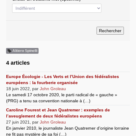
Systèmes & société sous contrôle
Nouvelles de l’antirépublique
Crises "Covid-19 & H1N1"
Guerre en Ukraine
Altiero Spinelli
4 articles
Europe Écologie - Les Verts et l’Union des fédéralistes
européens : la fourberie organisée
18 juin 2022
,
par
John Groleau
Le samedi 17 octobre 2020, le parti radical de « gauche »
(PRG) a tenu sa convention nationale à (…)
Caroline Fourest et Jean Quatremer : exemples de
l’aveuglement de deux fédéralistes européens
27 juin 2021
,
par
John Groleau
En janvier 2010, le journaliste Jean Quatremer d’origine lorraine
ne fit pas mystère de sa foi (…)