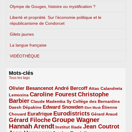
Olympe de Gouges, histoire ou mystification ?
Liberté et propriété. Sur l’économie politique et le
républicanisme de Condorcet
Gilets jaunes
La langue française
VIDÉOTHÈQUE
Mots-clés
Tous les tags
Olivier Besancenot
André Bercoff
3/5
3/5
2/5
Attac
Calandreta
Caroline Fourest
Christophe
2/5
4/5
Lemosina
Barbier
4/5
2/5
2/5
Claude Mademba Sy
Collège des Bernardins
Edward Snowden
Daesh
2/5
2/5
3/5
1/5
Dépakine
Étienne
Elon Musk
Eurodistricts
2/5
3/5
4/5
2/5
Eurafrique
Chouard
Gérard Araud
Groupe Wagner
Gérard Filoche
4/5
5/5
Hannah Arendt
Jean Coutrot
5/5
2/5
4/5
Institut Iliade