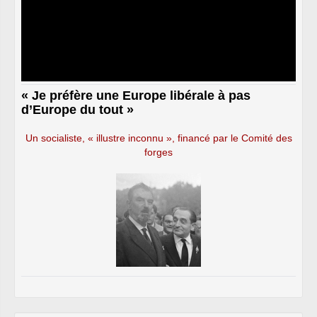
« Je préfère une Europe libérale à pas
d’Europe du tout »
Un socialiste, « illustre inconnu », financé par le Comité des
forges