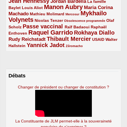
Jean Hennessy
4/5
3/5
Jordan Bardella
La famille
Manon Aubry
2/5
2/5
5/5
Maria Corina
Baylet
Louis Aliot
Mykhailo
Machado
3/5
2/5
1/5
Mathieu Molimard
Mercosur
Volynets
5/5
2/5
1/5
Nicolas Tenzer
Olaf
Obsolescence programmée
Passe vaccinal
2/5
4/5
2/5
Scholz
Raïf Badaoui
Raphaël
Raquel Garrido
Rokhaya Diallo
2/5
5/5
4/5
Enthoven
Thibault Mercier
Rudy Reichstadt
3/5
4/5
2/5
USAID
Walter
Yannick Jadot
2/5
4/5
1/5
Hallstein
Zéromacho
Débats
Changer de président ou changer de constitution ?
La Constituante de JLM permet-elle à la souveraineté
populaire de s’exprimer ?