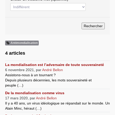
Systèmes & société sous contrôle
Nouvelles de l’antirépublique
Crises "Covid-19 & H1N1"
Guerre en Ukraine
Antimondialisation
4 articles
La mondialisation est l’adversaire de toute souveraineté
6 novembre 2021
,
par
André Bellon
Assistons-nous à un tournant ?
Depuis plusieurs décennies, les mots souveraineté et
peuple (…)
De la mondialisation comme virus
17 mars 2020
,
par
André Bellon
Il y a 40 ans, un virus idéologique se répandait sur le monde. Un
Alain Minc, héraut (…)