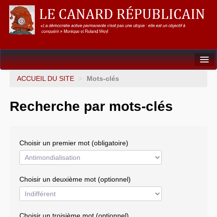
Dossiers
ACCUEIL DU SITE
>
Mots-clés
L’Union européenne
Recherche par mots-clés
Points de repères
Un éléphant, ça trompe énormément !
Choisir un premier mot (obligatoire)
Gouvernance mondiale & mondialisation
International
Choisir un deuxième mot (optionnel)
Résistances
L’Empire américain
Choisir un troisième mot (optionnel)