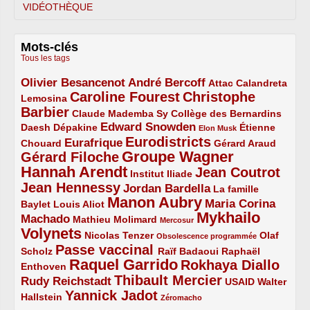
VIDÉOTHÈQUE
Mots-clés
Tous les tags
Olivier Besancenot
André Bercoff
3/5
3/5
2/5
Attac
Calandreta
Caroline Fourest
Christophe
2/5
4/5
Lemosina
Barbier
4/5
2/5
2/5
Claude Mademba Sy
Collège des Bernardins
Edward Snowden
Daesh
2/5
2/5
3/5
1/5
Dépakine
Étienne
Elon Musk
Eurodistricts
2/5
3/5
4/5
2/5
Eurafrique
Chouard
Gérard Araud
Groupe Wagner
Gérard Filoche
4/5
5/5
Hannah Arendt
Jean Coutrot
5/5
2/5
4/5
Institut Iliade
Jean Hennessy
4/5
3/5
Jordan Bardella
La famille
Manon Aubry
2/5
2/5
5/5
Maria Corina
Baylet
Louis Aliot
Mykhailo
Machado
3/5
2/5
1/5
Mathieu Molimard
Mercosur
Volynets
5/5
2/5
1/5
Nicolas Tenzer
Olaf
Obsolescence programmée
Passe vaccinal
2/5
4/5
2/5
Scholz
Raïf Badaoui
Raphaël
Raquel Garrido
Rokhaya Diallo
2/5
5/5
4/5
Enthoven
Thibault Mercier
Rudy Reichstadt
3/5
4/5
2/5
USAID
Walter
Yannick Jadot
2/5
4/5
1/5
Hallstein
Zéromacho