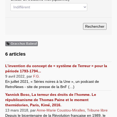
Systèmes & société sous contrôle
Nouvelles de l’antirépublique
Crises "Covid-19 & H1N1"
Guerre en Ukraine
Gracchus Babeuf
6 articles
L’invention du concept de « système de Terreur » pour la
période 1793-1794...
9 avril 2022
,
par
F.G.
En juillet 2021, « Séries noires à la Une », un podcast de
RetroNews - site de presse de la BnF (…)
Yannick Bosc, La terreur des droits de l’homme. Le
républicanisme de Thomas Paine et le moment
thermidorien, Paris, Kimé, 2016.
13 mars 2018
,
par
Anne-Marie Coustou-Miralles
,
Tribune libre
Depuis le bicentenaire de la Révolution française en 1989, le