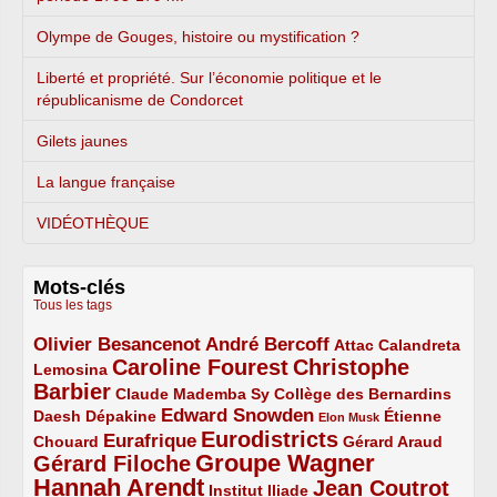
Olympe de Gouges, histoire ou mystification ?
Liberté et propriété. Sur l’économie politique et le
républicanisme de Condorcet
Gilets jaunes
La langue française
VIDÉOTHÈQUE
Mots-clés
Tous les tags
Olivier Besancenot
André Bercoff
3/5
3/5
2/5
Attac
Calandreta
Caroline Fourest
Christophe
2/5
4/5
Lemosina
Barbier
4/5
2/5
2/5
Claude Mademba Sy
Collège des Bernardins
Edward Snowden
Daesh
2/5
2/5
3/5
1/5
Dépakine
Étienne
Elon Musk
Eurodistricts
2/5
3/5
4/5
2/5
Eurafrique
Chouard
Gérard Araud
Groupe Wagner
Gérard Filoche
4/5
5/5
Hannah Arendt
Jean Coutrot
5/5
2/5
4/5
Institut Iliade