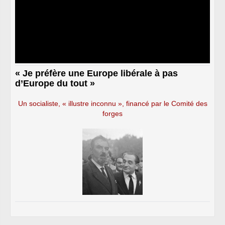
« Je préfère une Europe libérale à pas
d’Europe du tout »
Un socialiste, « illustre inconnu », financé par le Comité des
forges