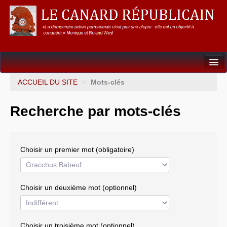
Dossiers
ACCUEIL DU SITE
>
Mots-clés
L’Union européenne
Recherche par mots-clés
Points de repères
Un éléphant, ça trompe énormément !
Choisir un premier mot (obligatoire)
Gouvernance mondiale & mondialisation
International
Choisir un deuxième mot (optionnel)
Résistances
L’Empire américain
Choisir un troisième mot (optionnel)