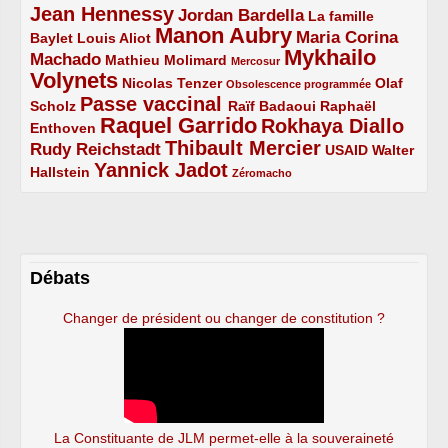
Jean Hennessy
4/5
3/5
Jordan Bardella
La famille
Manon Aubry
2/5
2/5
5/5
Maria Corina
Baylet
Louis Aliot
Mykhailo
Machado
3/5
2/5
1/5
Mathieu Molimard
Mercosur
Volynets
5/5
2/5
1/5
Nicolas Tenzer
Olaf
Obsolescence programmée
Passe vaccinal
2/5
4/5
2/5
Scholz
Raïf Badaoui
Raphaël
Raquel Garrido
Rokhaya Diallo
2/5
5/5
4/5
Enthoven
Thibault Mercier
Rudy Reichstadt
3/5
4/5
2/5
USAID
Walter
Yannick Jadot
2/5
4/5
1/5
Hallstein
Zéromacho
Débats
Changer de président ou changer de constitution ?
La Constituante de JLM permet-elle à la souveraineté