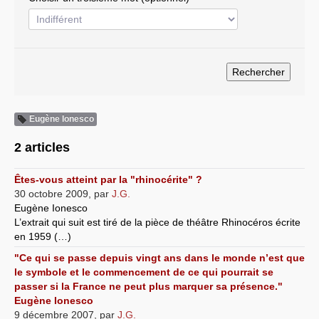
Systèmes & société sous contrôle
Nouvelles de l’antirépublique
Crises "Covid-19 & H1N1"
Guerre en Ukraine
Eugène Ionesco
2 articles
Êtes-vous atteint par la "rhinocérite" ?
30 octobre 2009
,
par
J.G.
Eugène Ionesco
L’extrait qui suit est tiré de la pièce de théâtre Rhinocéros écrite
en 1959 (…)
"Ce qui se passe depuis vingt ans dans le monde n’est que
le symbole et le commencement de ce qui pourrait se
passer si la France ne peut plus marquer sa présence."
Eugène Ionesco
9 décembre 2007
,
par
J.G.