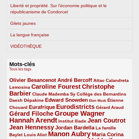
Liberté et propriété. Sur l’économie politique et le
républicanisme de Condorcet
Gilets jaunes
La langue française
VIDÉOTHÈQUE
Mots-clés
Tous les tags
Olivier Besancenot
André Bercoff
3/5
3/5
2/5
Attac
Calandreta
Caroline Fourest
Christophe
2/5
4/5
Lemosina
Barbier
4/5
2/5
2/5
Claude Mademba Sy
Collège des Bernardins
Edward Snowden
Daesh
2/5
2/5
3/5
1/5
Dépakine
Étienne
Elon Musk
Eurodistricts
2/5
3/5
4/5
2/5
Eurafrique
Chouard
Gérard Araud
Groupe Wagner
Gérard Filoche
4/5
5/5
Hannah Arendt
Jean Coutrot
5/5
2/5
4/5
Institut Iliade
Jean Hennessy
4/5
3/5
Jordan Bardella
La famille
Manon Aubry
2/5
2/5
5/5
Maria Corina
Baylet
Louis Aliot