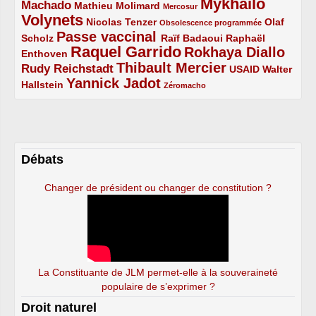
Mykhailo
Machado
3/5
2/5
1/5
Mathieu Molimard
Mercosur
Volynets
5/5
2/5
1/5
Nicolas Tenzer
Olaf
Obsolescence programmée
Passe vaccinal
2/5
4/5
2/5
Scholz
Raïf Badaoui
Raphaël
Raquel Garrido
Rokhaya Diallo
2/5
5/5
4/5
Enthoven
Thibault Mercier
Rudy Reichstadt
3/5
4/5
2/5
USAID
Walter
Yannick Jadot
2/5
4/5
1/5
Hallstein
Zéromacho
Débats
Changer de président ou changer de constitution ?
La Constituante de JLM permet-elle à la souveraineté
populaire de s’exprimer ?
Droit naturel