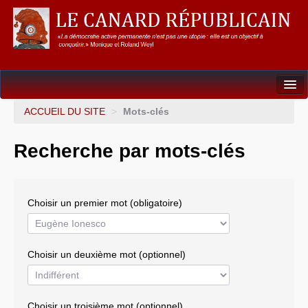
Dossiers
ACCUEIL DU SITE
>
Mots-clés
L’Union européenne
Recherche par mots-clés
Points de repères
Un éléphant, ça trompe énormément !
Choisir un premier mot (obligatoire)
Gouvernance mondiale & mondialisation
International
Choisir un deuxième mot (optionnel)
Résistances
L’Empire américain
Choisir un troisième mot (optionnel)