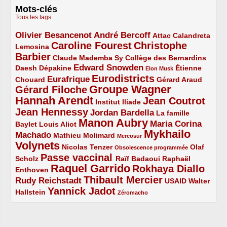
Mots-clés
Tous les tags
Olivier Besancenot
André Bercoff
3/5
3/5
2/5
Attac
Calandreta
Caroline Fourest
Christophe
2/5
4/5
Lemosina
Barbier
4/5
2/5
2/5
Claude Mademba Sy
Collège des Bernardins
Edward Snowden
Daesh
2/5
2/5
3/5
1/5
Dépakine
Étienne
Elon Musk
Eurodistricts
2/5
3/5
4/5
2/5
Eurafrique
Chouard
Gérard Araud
Groupe Wagner
Gérard Filoche
4/5
5/5
Hannah Arendt
Jean Coutrot
5/5
2/5
4/5
Institut Iliade
Jean Hennessy
4/5
3/5
Jordan Bardella
La famille
Manon Aubry
2/5
2/5
5/5
Maria Corina
Baylet
Louis Aliot
Mykhailo
Machado
3/5
2/5
1/5
Mathieu Molimard
Mercosur
Volynets
5/5
2/5
1/5
Nicolas Tenzer
Olaf
Obsolescence programmée
Passe vaccinal
2/5
4/5
2/5
Scholz
Raïf Badaoui
Raphaël
Raquel Garrido
Rokhaya Diallo
2/5
5/5
4/5
Enthoven
Thibault Mercier
Rudy Reichstadt
3/5
4/5
2/5
USAID
Walter
Yannick Jadot
2/5
4/5
1/5
Hallstein
Zéromacho