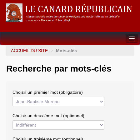
Dossiers
ACCUEIL DU SITE
>
Mots-clés
L’Union européenne
Recherche par mots-clés
Points de repères
Un éléphant, ça trompe énormément !
Choisir un premier mot (obligatoire)
Gouvernance mondiale & mondialisation
International
Choisir un deuxième mot (optionnel)
Résistances
L’Empire américain
Choisir un troisième mot (optionnel)