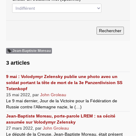
Systèmes & société sous contrôle
Nouvelles de l’antirépublique
Crises "Covid-19 & H1N1"
Guerre en Ukraine
Jean-Baptiste Moreau
3 articles
9 mai : Volodymyr Zelensky publie une photo avec un
soldat portant la tête de mort de la 3e Panzerdivision SS
Totenkopf
15 mai 2022
,
par
John Groleau
Le 9 mai dernier, Jour de la Victoire pour la Fédération de
Russie contre l’Allemagne nazie, le (…)
Jean-Baptiste Moreau, porte-parole LREM : sa cécité
assumée sur Volodymyr Zelensky
27 mars 2022
,
par
John Groleau
Le député de la Creuse, Jean-Baptiste Moreau, était présent