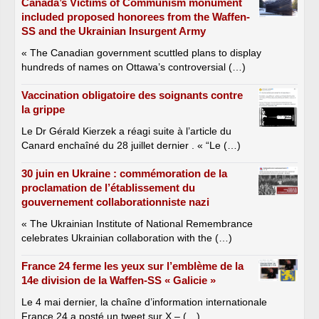
Canada’s Victims of Communism monument
included proposed honorees from the Waffen-
SS and the Ukrainian Insurgent Army
« The Canadian government scuttled plans to display
hundreds of names on Ottawa’s controversial (…)
Vaccination obligatoire des soignants contre
la grippe
Le Dr Gérald Kierzek a réagi suite à l’article du
Canard enchaîné du 28 juillet dernier . « “Le (…)
30 juin en Ukraine : commémoration de la
proclamation de l’établissement du
gouvernement collaborationniste nazi
« The Ukrainian Institute of National Remembrance
celebrates Ukrainian collaboration with the (…)
France 24 ferme les yeux sur l’emblème de la
14e division de la Waffen-SS « Galicie »
Le 4 mai dernier, la chaîne d’information internationale
France 24 a posté un tweet sur X – (…)