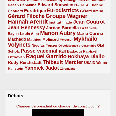
Edward Snowden
Daesh
2/5
2/5
3/5
1/5
Dépakine
Étienne
Elon Musk
Eurodistricts
2/5
3/5
4/5
2/5
Eurafrique
Chouard
Gérard Araud
Groupe Wagner
Gérard Filoche
4/5
5/5
Hannah Arendt
Jean Coutrot
5/5
2/5
4/5
Institut Iliade
Jean Hennessy
4/5
3/5
Jordan Bardella
La famille
Manon Aubry
2/5
2/5
5/5
Maria Corina
Baylet
Louis Aliot
Mykhailo
Machado
3/5
2/5
1/5
Mathieu Molimard
Mercosur
Volynets
5/5
2/5
1/5
Nicolas Tenzer
Olaf
Obsolescence programmée
Passe vaccinal
2/5
4/5
2/5
Scholz
Raïf Badaoui
Raphaël
Raquel Garrido
Rokhaya Diallo
2/5
5/5
4/5
Enthoven
Thibault Mercier
Rudy Reichstadt
3/5
4/5
2/5
USAID
Walter
Yannick Jadot
2/5
4/5
1/5
Hallstein
Zéromacho
Débats
Changer de président ou changer de constitution ?