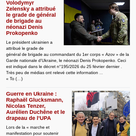
Volodymyr
Zelensky a attribué
le grade de général
de brigade au
néonazi Denis
Prokopenko
Le président ukrainien a
attribué le grade de
général de brigade au commandant du 1er corps « Azov » de la
Garde nationale d’Ukraine, le néonazi Denis Prokopenko. Ceci
est indiqué dans le décret n°195/2026 du 25 février dernier .
Très peu de médias ont relevé cette information ...
« To (…)
Guerre en Ukraine :
Raphaël Glucksmann,
Nicolas Tenzer,
Aurélien Duchêne et le
drapeau de l’UPA
Lors de la « marche et
manifestation pour soutenir