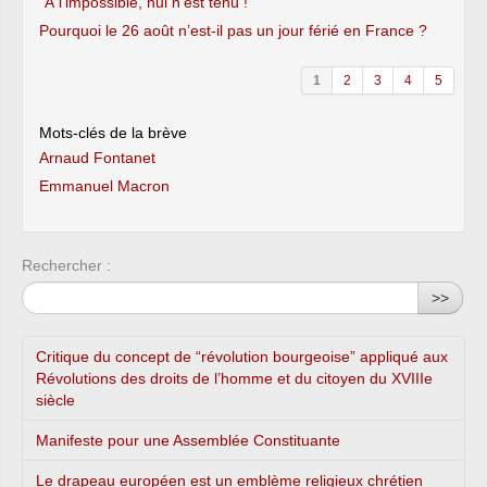
"À l’impossible, nul n’est tenu !"
Pourquoi le 26 août n’est-il pas un jour férié en France ?
1
2
3
4
5
Mots-clés de la brève
Arnaud Fontanet
Emmanuel Macron
Rechercher :
>>
Critique du concept de “révolution bourgeoise” appliqué aux
Révolutions des droits de l’homme et du citoyen du XVIIIe
siècle
Manifeste pour une Assemblée Constituante
Le drapeau européen est un emblème religieux chrétien