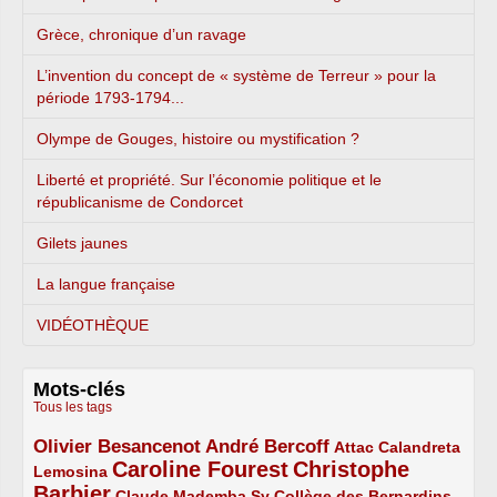
Grèce, chronique d’un ravage
L’invention du concept de « système de Terreur » pour la
période 1793-1794...
Olympe de Gouges, histoire ou mystification ?
Liberté et propriété. Sur l’économie politique et le
républicanisme de Condorcet
Gilets jaunes
La langue française
VIDÉOTHÈQUE
Mots-clés
Tous les tags
Olivier Besancenot
André Bercoff
3/5
3/5
2/5
Attac
Calandreta
Caroline Fourest
Christophe
2/5
4/5
Lemosina
Barbier
4/5
2/5
2/5
Claude Mademba Sy
Collège des Bernardins