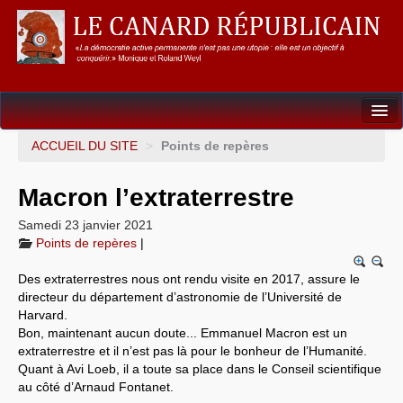
Dossiers
ACCUEIL DU SITE
>
Points de repères
L’Union européenne
Macron l’extraterrestre
Points de repères
Samedi 23 janvier 2021
Points de repères
|
Un éléphant, ça trompe énormément !
Des extraterrestres nous ont rendu visite en 2017, assure le
Gouvernance mondiale & mondialisation
directeur du département d’astronomie de l’Université de
Harvard.
International
Bon, maintenant aucun doute... Emmanuel Macron est un
extraterrestre et il n’est pas là pour le bonheur de l’Humanité.
Résistances
Quant à Avi Loeb, il a toute sa place dans le Conseil scientifique
au côté d’Arnaud Fontanet.
L’Empire américain