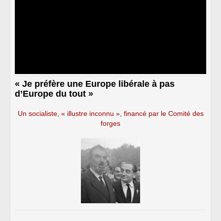
« Je préfère une Europe libérale à pas
d’Europe du tout »
Un socialiste, « illustre inconnu », financé par le Comité des
forges