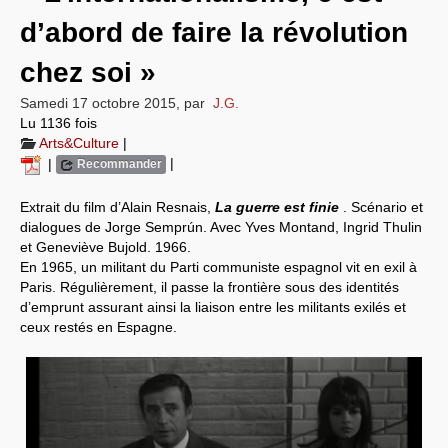
d’abord de faire la révolution
Systèmes & société sous contrôle
chez soi »
Nouvelles de l’antirépublique
Samedi 17 octobre 2015
,
par
J.G.
Crises "Covid-19 & H1N1"
Lu 1136 fois
Arts&Culture
|
Guerre en Ukraine
|
|
Recommander
Extrait du film d’Alain Resnais,
La guerre est finie
. Scénario et
dialogues de Jorge Semprún. Avec Yves Montand, Ingrid Thulin
et Geneviève Bujold. 1966.
En 1965, un militant du Parti communiste espagnol vit en exil à
Paris. Régulièrement, il passe la frontière sous des identités
d’emprunt assurant ainsi la liaison entre les militants exilés et
ceux restés en Espagne.