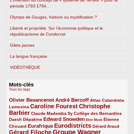
période 1793-1794...
Olympe de Gouges, histoire ou mystification ?
Liberté et propriété. Sur l’économie politique et le
républicanisme de Condorcet
Gilets jaunes
La langue française
VIDÉOTHÈQUE
Mots-clés
Tous les tags
Olivier Besancenot
André Bercoff
3/5
3/5
2/5
Attac
Calandreta
Caroline Fourest
Christophe
2/5
4/5
Lemosina
Barbier
4/5
2/5
2/5
Claude Mademba Sy
Collège des Bernardins
Edward Snowden
Daesh
2/5
2/5
3/5
1/5
Dépakine
Étienne
Elon Musk
Eurodistricts
2/5
3/5
4/5
2/5
Eurafrique
Chouard
Gérard Araud
Groupe Wagner
Gérard Filoche
4/5
5/5