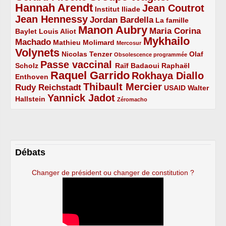
Hannah Arendt
Jean Coutrot
5/5
2/5
4/5
Institut Iliade
Jean Hennessy
4/5
3/5
Jordan Bardella
La famille
Manon Aubry
2/5
2/5
5/5
Maria Corina
Baylet
Louis Aliot
Mykhailo
Machado
3/5
2/5
1/5
Mathieu Molimard
Mercosur
Volynets
5/5
2/5
1/5
Nicolas Tenzer
Olaf
Obsolescence programmée
Passe vaccinal
2/5
4/5
2/5
Scholz
Raïf Badaoui
Raphaël
Raquel Garrido
Rokhaya Diallo
2/5
5/5
4/5
Enthoven
Thibault Mercier
Rudy Reichstadt
3/5
4/5
2/5
USAID
Walter
Yannick Jadot
2/5
4/5
1/5
Hallstein
Zéromacho
Débats
Changer de président ou changer de constitution ?