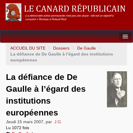
Dossiers
ACCUEIL DU SITE
>
Dossiers
>
De Gaulle
>
La défiance de De Gaulle à l’égard des institutions
L’Union européenne
européennes
Points de repères
La défiance de De
Un éléphant, ça trompe énormément !
Gaulle à l’égard des
Gouvernance mondiale & mondialisation
institutions
International
européennes
Résistances
Jeudi 15 mars 2007
,
par
J.G.
Lu 1072 fois
L’Empire américain