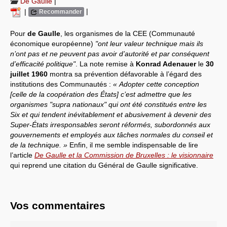
De Gaulle
|
|
|
Recommander
Systèmes & société sous contrôle
Pour
de Gaulle
, les organismes de la CEE (Communauté
Nouvelles de l’antirépublique
économique européenne)
"ont leur valeur technique mais ils
n’ont pas et ne peuvent pas avoir d’autorité et par conséquent
Crises "Covid-19 & H1N1"
d’efficacité politique"
. La note remise à
Konrad Adenauer
le
30
juillet 1960
montra sa prévention défavorable à l’égard des
Guerre en Ukraine
institutions des Communautés :
« Adopter cette conception
[celle de la coopération des États] c’est admettre que les
organismes "supra nationaux" qui ont été constitués entre les
Six et qui tendent inévitablement et abusivement à devenir des
Super-États irresponsables seront réformés, subordonnés aux
gouvernements et employés aux tâches normales du conseil et
de la technique. »
Enfin, il me semble indispensable de lire
l’article
De Gaulle et la Commission de Bruxelles : le visionnaire
qui reprend une citation du Général de Gaulle significative.
Vos commentaires