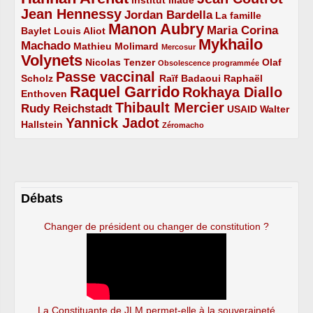
Jean Hennessy
4/5
3/5
Jordan Bardella
La famille
Manon Aubry
2/5
2/5
5/5
Maria Corina
Baylet
Louis Aliot
Mykhailo
Machado
3/5
2/5
1/5
Mathieu Molimard
Mercosur
Volynets
5/5
2/5
1/5
Nicolas Tenzer
Olaf
Obsolescence programmée
Passe vaccinal
2/5
4/5
2/5
Scholz
Raïf Badaoui
Raphaël
Raquel Garrido
Rokhaya Diallo
2/5
5/5
4/5
Enthoven
Thibault Mercier
Rudy Reichstadt
3/5
4/5
2/5
USAID
Walter
Yannick Jadot
2/5
4/5
1/5
Hallstein
Zéromacho
Débats
Changer de président ou changer de constitution ?
La Constituante de JLM permet-elle à la souveraineté