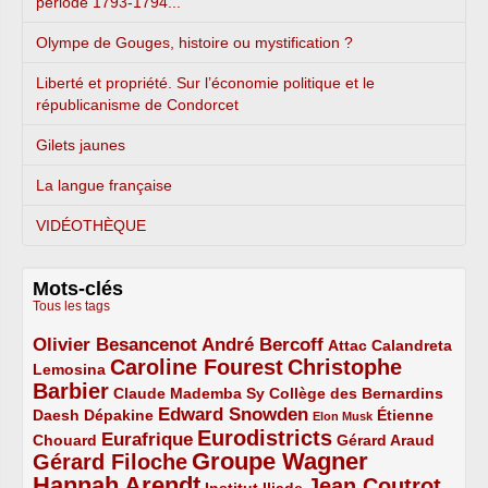
période 1793-1794...
Olympe de Gouges, histoire ou mystification ?
Liberté et propriété. Sur l’économie politique et le
républicanisme de Condorcet
Gilets jaunes
La langue française
VIDÉOTHÈQUE
Mots-clés
Tous les tags
Olivier Besancenot
André Bercoff
3/5
3/5
2/5
Attac
Calandreta
Caroline Fourest
Christophe
2/5
4/5
Lemosina
Barbier
4/5
2/5
2/5
Claude Mademba Sy
Collège des Bernardins
Edward Snowden
Daesh
2/5
2/5
3/5
1/5
Dépakine
Étienne
Elon Musk
Eurodistricts
2/5
3/5
4/5
2/5
Eurafrique
Chouard
Gérard Araud
Groupe Wagner
Gérard Filoche
4/5
5/5
Hannah Arendt
Jean Coutrot
5/5
2/5
4/5
Institut Iliade