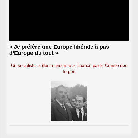
« Je préfère une Europe libérale à pas
d’Europe du tout »
Un socialiste, « illustre inconnu », financé par le Comité des
forges