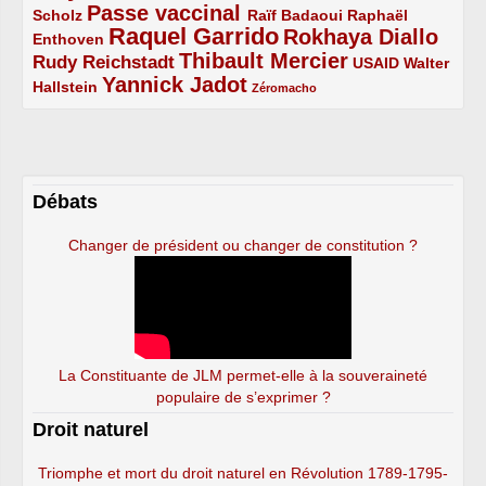
Passe vaccinal
2/5
4/5
2/5
Scholz
Raïf Badaoui
Raphaël
Raquel Garrido
Rokhaya Diallo
2/5
5/5
4/5
Enthoven
Thibault Mercier
Rudy Reichstadt
3/5
4/5
2/5
USAID
Walter
Yannick Jadot
2/5
4/5
1/5
Hallstein
Zéromacho
Débats
Changer de président ou changer de constitution ?
La Constituante de JLM permet-elle à la souveraineté
populaire de s’exprimer ?
Droit naturel
Triomphe et mort du droit naturel en Révolution 1789-1795-