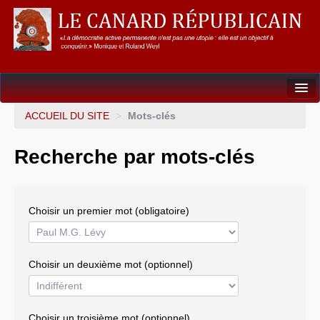
Dossiers
ACCUEIL DU SITE
>
Mots-clés
L’Union européenne
Recherche par mots-clés
Points de repères
Un éléphant, ça trompe énormément !
Choisir un premier mot (obligatoire)
Gouvernance mondiale & mondialisation
International
Choisir un deuxième mot (optionnel)
Résistances
L’Empire américain
Choisir un troisième mot (optionnel)