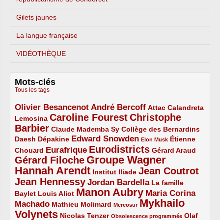
Gilets jaunes
La langue française
VIDÉOTHÈQUE
Mots-clés
Tous les tags
Olivier Besancenot
André Bercoff
3/5
3/5
2/5
Attac
Calandreta
Caroline Fourest
Christophe
2/5
4/5
Lemosina
Barbier
4/5
2/5
2/5
Claude Mademba Sy
Collège des Bernardins
Edward Snowden
Daesh
2/5
2/5
3/5
1/5
Dépakine
Étienne
Elon Musk
Eurodistricts
2/5
3/5
4/5
2/5
Eurafrique
Chouard
Gérard Araud
Groupe Wagner
Gérard Filoche
4/5
5/5
Hannah Arendt
Jean Coutrot
5/5
2/5
4/5
Institut Iliade
Jean Hennessy
4/5
3/5
Jordan Bardella
La famille
Manon Aubry
2/5
2/5
5/5
Maria Corina
Baylet
Louis Aliot
Mykhailo
Machado
3/5
2/5
1/5
Mathieu Molimard
Mercosur
Volynets
5/5
2/5
1/5
Nicolas Tenzer
Olaf
Obsolescence programmée