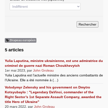
Systèmes & société sous contrôle
Nouvelles de l’antirépublique
Crises "Covid-19 & H1N1"
Guerre en Ukraine
Drapeau européen
5 articles
Yulia Laputina, ministre ukrainienne, est une admiratrice du
criminel de guerre nazi Roman Choukhevytch
1er mai 2023
,
par
John Groleau
Yulia Laputina est l’actuelle ministre des anciens combattants de
l’Ukraine. Elle a été nommée à (…)
Volodymyr Zelensky and his government on Dmytro
Kotsyubaylo : "Legendary DaVinci, commander of the
Right Sector’s 1st Separate Assault Company, awarded the
title Hero of Ukraine"
20 mars 2022
,
par
John Groleau