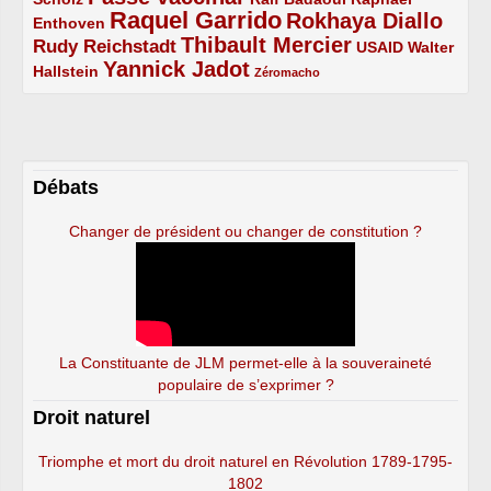
Raquel Garrido
Rokhaya Diallo
2/5
5/5
4/5
Enthoven
Thibault Mercier
Rudy Reichstadt
3/5
4/5
2/5
USAID
Walter
Yannick Jadot
2/5
4/5
1/5
Hallstein
Zéromacho
Débats
Changer de président ou changer de constitution ?
La Constituante de JLM permet-elle à la souveraineté
populaire de s’exprimer ?
Droit naturel
Triomphe et mort du droit naturel en Révolution 1789-1795-
1802