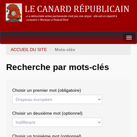
Dossiers
ACCUEIL DU SITE
>
Mots-clés
L’Union européenne
Recherche par mots-clés
Points de repères
Un éléphant, ça trompe énormément !
Choisir un premier mot (obligatoire)
Gouvernance mondiale & mondialisation
International
Choisir un deuxième mot (optionnel)
Résistances
L’Empire américain
Choisir un troisième mot (optionnel)