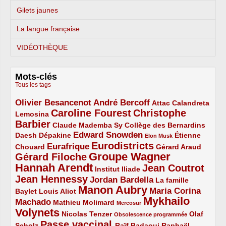
Gilets jaunes
La langue française
VIDÉOTHÈQUE
Mots-clés
Tous les tags
Olivier Besancenot
André Bercoff
3/5
3/5
2/5
Attac
Calandreta
Caroline Fourest
Christophe
2/5
4/5
Lemosina
Barbier
4/5
2/5
2/5
Claude Mademba Sy
Collège des Bernardins
Edward Snowden
Daesh
2/5
2/5
3/5
1/5
Dépakine
Étienne
Elon Musk
Eurodistricts
2/5
3/5
4/5
2/5
Eurafrique
Chouard
Gérard Araud
Groupe Wagner
Gérard Filoche
4/5
5/5
Hannah Arendt
Jean Coutrot
5/5
2/5
4/5
Institut Iliade
Jean Hennessy
4/5
3/5
Jordan Bardella
La famille
Manon Aubry
2/5
2/5
5/5
Maria Corina
Baylet
Louis Aliot
Mykhailo
Machado
3/5
2/5
1/5
Mathieu Molimard
Mercosur
Volynets
5/5
2/5
1/5
Nicolas Tenzer
Olaf
Obsolescence programmée
Passe vaccinal
2/5
4/5
2/5
Scholz
Raïf Badaoui
Raphaël