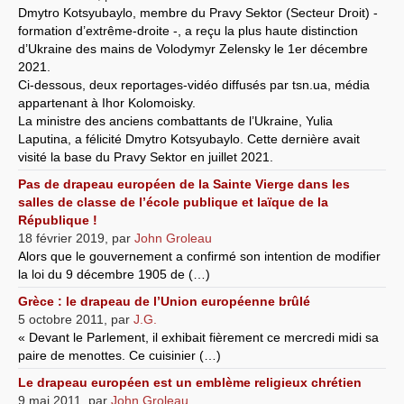
Dmytro Kotsyubaylo, membre du Pravy Sektor (Secteur Droit) -
formation d’extrême-droite -, a reçu la plus haute distinction
d’Ukraine des mains de Volodymyr Zelensky le 1er décembre
2021.
Ci-dessous, deux reportages-vidéo diffusés par tsn.ua, média
appartenant à Ihor Kolomoisky.
La ministre des anciens combattants de l’Ukraine, Yulia
Laputina, a félicité Dmytro Kotsyubaylo. Cette dernière avait
visité la base du Pravy Sektor en juillet 2021.
Pas de drapeau européen de la Sainte Vierge dans les
salles de classe de l’école publique et laïque de la
République !
18 février 2019
,
par
John Groleau
Alors que le gouvernement a confirmé son intention de modifier
la loi du 9 décembre 1905 de (…)
Grèce : le drapeau de l’Union européenne brûlé
5 octobre 2011
,
par
J.G.
« Devant le Parlement, il exhibait fièrement ce mercredi midi sa
paire de menottes. Ce cuisinier (…)
Le drapeau européen est un emblème religieux chrétien
9 mai 2011
,
par
John Groleau