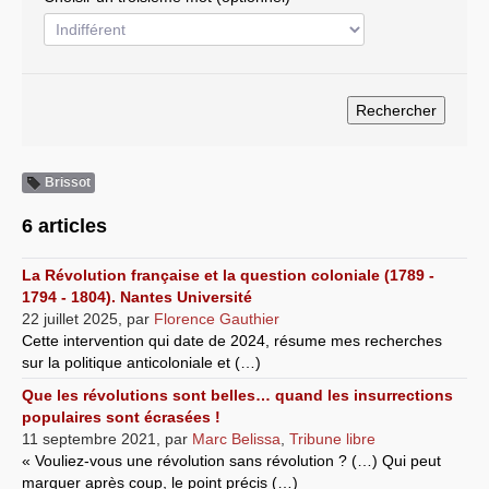
Systèmes & société sous contrôle
Nouvelles de l’antirépublique
Crises "Covid-19 & H1N1"
Guerre en Ukraine
Brissot
6 articles
La Révolution française et la question coloniale (1789 -
1794 - 1804). Nantes Université
22 juillet 2025
,
par
Florence Gauthier
Cette intervention qui date de 2024, résume mes recherches
sur la politique anticoloniale et (…)
Que les révolutions sont belles… quand les insurrections
populaires sont écrasées !
11 septembre 2021
,
par
Marc Belissa
,
Tribune libre
« Vouliez-vous une révolution sans révolution ? (…) Qui peut
marquer après coup, le point précis (…)