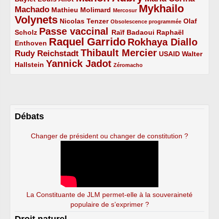
Mykhailo
Machado
3/5
2/5
1/5
Mathieu Molimard
Mercosur
Volynets
5/5
2/5
1/5
Nicolas Tenzer
Olaf
Obsolescence programmée
Passe vaccinal
2/5
4/5
2/5
Scholz
Raïf Badaoui
Raphaël
Raquel Garrido
Rokhaya Diallo
2/5
5/5
4/5
Enthoven
Thibault Mercier
Rudy Reichstadt
3/5
4/5
2/5
USAID
Walter
Yannick Jadot
2/5
4/5
1/5
Hallstein
Zéromacho
Débats
Changer de président ou changer de constitution ?
La Constituante de JLM permet-elle à la souveraineté
populaire de s’exprimer ?
Droit naturel