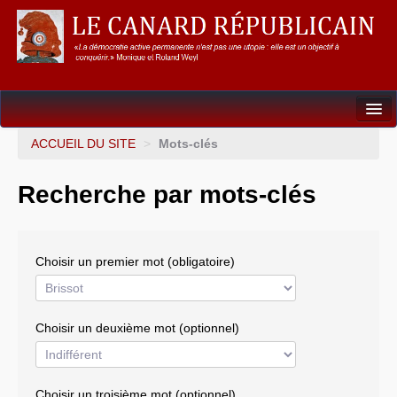
Dossiers
ACCUEIL DU SITE
>
Mots-clés
L’Union européenne
Recherche par mots-clés
Points de repères
Un éléphant, ça trompe énormément !
Choisir un premier mot (obligatoire)
Gouvernance mondiale & mondialisation
International
Choisir un deuxième mot (optionnel)
Résistances
L’Empire américain
Choisir un troisième mot (optionnel)