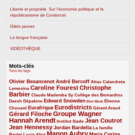
Liberté et propriété. Sur l’économie politique et le
républicanisme de Condorcet
Gilets jaunes
La langue française
VIDÉOTHÈQUE
Mots-clés
Tous les tags
Olivier Besancenot
André Bercoff
3/5
3/5
2/5
Attac
Calandreta
Caroline Fourest
Christophe
2/5
4/5
Lemosina
Barbier
4/5
2/5
2/5
Claude Mademba Sy
Collège des Bernardins
Edward Snowden
Daesh
2/5
2/5
3/5
1/5
Dépakine
Étienne
Elon Musk
Eurodistricts
2/5
3/5
4/5
2/5
Eurafrique
Chouard
Gérard Araud
Groupe Wagner
Gérard Filoche
4/5
5/5
Hannah Arendt
Jean Coutrot
5/5
2/5
4/5
Institut Iliade
Jean Hennessy
4/5
3/5
Jordan Bardella
La famille
Manon Aubry
2/5
2/5
5/5
Maria Corina
Baylet
Louis Aliot