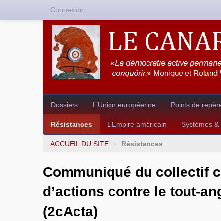
Connexion
Dossiers
L’Union européenne
Points de repèr
Résistances
L’Empire américain
Systèmes & s
ACCUEIL DU SITE
>
Résistances
Communiqué du collectif c
d’actions contre le tout-an
(2cActa)