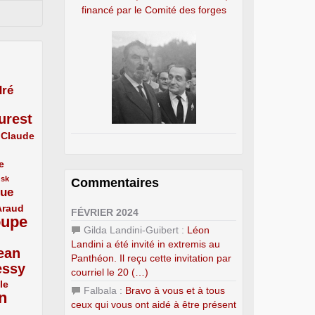
financé par le Comité des forges
ré
urest
Claude
e
usk
Commentaires
que
Araud
FÉVRIER 2024
oupe
Gilda Landini-Guibert :
Léon
Landini a été invité in extremis au
ean
Panthéon. Il reçu cette invitation par
essy
courriel le 20 (…)
le
Falbala :
Bravo à vous et à tous
n
ceux qui vous ont aidé à être présent