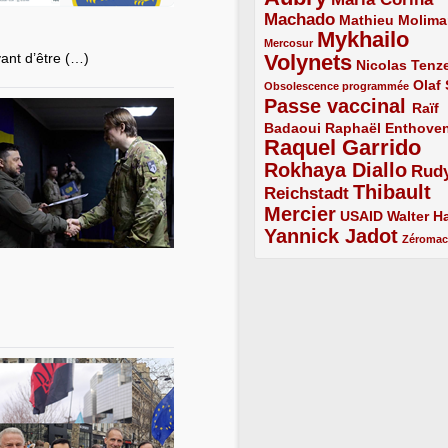
Machado
3/5
2/5
Mathieu Molima
Mykhailo
1/5
Mercosur
vant d’être (…)
Volynets
5/5
2/5
Nicolas Tenz
1/5
2/5
Olaf
Obsolescence programmée
Passe vaccinal
4/5
Raïf
Badaoui
2/5
2/5
Raphaël Enthove
Raquel Garrido
5/5
Rokhaya Diallo
4/5
Rud
Thibault
Reichstadt
3/5
Mercier
4/5
2/5
2/5
USAID
Walter Ha
Yannick Jadot
4/5
1/5
Zéroma