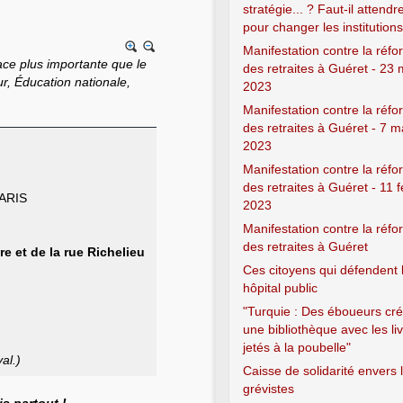
stratégie... ? Faut-il attend
pour changer les institutions
Manifestation contre la réf
e plus importante que le
des retraites à Guéret - 23
r, Éducation nationale,
2023
Manifestation contre la réf
des retraites à Guéret - 7 m
2023
Manifestation contre la réf
des retraites à Guéret - 11 f
PARIS
2023
Manifestation contre la réf
des retraites à Guéret
re et de la rue Richelieu
Ces citoyens qui défendent 
hôpital public
"Turquie : Des éboueurs cr
une bibliothèque avec les li
jetés à la poubelle"
al.)
Caisse de solidarité envers 
grévistes