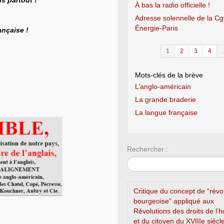
is partout !
À bas la radio officielle !
Adresse solennelle de la Cg
Énergie-Paris
ançaise !
1
2
3
4
.
Mots-clés de la brève
L’anglo-américain
La grande braderie
La langue française
Rechercher :
Critique du concept de “révo
bourgeoise” appliqué aux
Révolutions des droits de l
et du citoyen du XVIIIe siècl