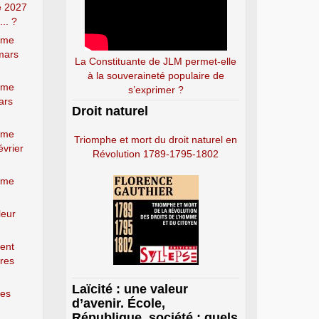
re 2027
... ?
orme
 mars
La Constituante de JLM permet-elle
à la souveraineté populaire de
orme
s’exprimer ?
ars
Droit naturel
orme
Triomphe et mort du droit naturel en
évrier
Révolution 1789-1795-1802
orme
leur
éent
vres
Laïcité : une valeur
les
d’avenir. École,
République, société : quels