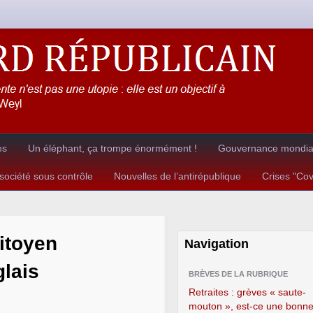
es
Un éléphant, ça trompe énormément !
Gouvernance mondial
ociété sous contrôle
Nouvelles de l’antirépublique
Crises "Co
itoyen
Navigation
glais
BRÈVES DE LA RUBRIQUE
Retraites : grèves « saute-
mouton », est-ce une bonn