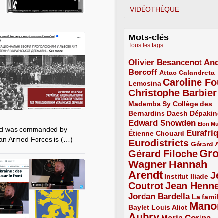
VIDÉOTHÈQUE
Mots-clés
Tous les tags
Olivier Besancenot
And
3/5
Bercoff
3/5
2/5
Attac
Calandreta
Caroline Fo
2/5
4/5
Lemosina
Christophe Barbier
4/5
Mademba Sy
2/5
Collège des
Bernardins
2/5
2/5
2/5
Daesh
Dépakin
Edward Snowden
3/5
1/5
Elon M
and was commanded by
Eurafri
Étienne Chouard
2/5
3/5
ian Armed Forces is (…)
Eurodistricts
4/5
2/5
Gérard 
Gr
Gérard Filoche
4/5
Wagner
Hannah
5/5
Arendt
J
5/5
2/5
Institut Iliade
Coutrot
Jean Henn
4/5
4/5
Jordan Bardella
3/5
La famil
Mano
2/5
2/5
Baylet
Louis Aliot
Aubry
5/5
Maria Corina