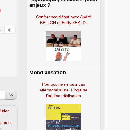
enjeux ?
t-
Conférence-débat avec André
BELLON et Eddy KHALDI
..
Mondialisation
Pourquoi je ne suis pas
altermondialiste. Éloge de
>>
l’antimondialisation
lution
’homme
e