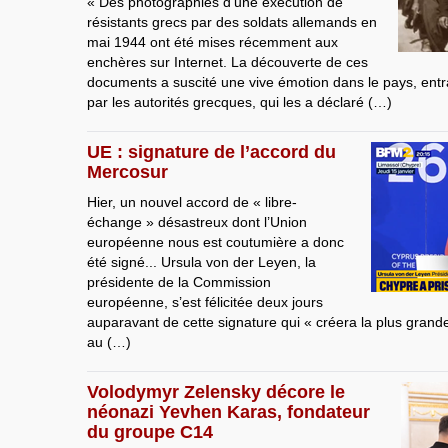
« Des photographies d’une exécution de
résistants grecs par des soldats allemands en
mai 1944 ont été mises récemment aux
enchères sur Internet. La découverte de ces
documents a suscité une vive émotion dans le pays, entraî
par les autorités grecques, qui les a déclaré (…)
UE : signature de l’accord du
Mercosur
Hier, un nouvel accord de « libre-
échange » désastreux dont l’Union
européenne nous est coutumière a donc
été signé... Ursula von der Leyen, la
présidente de la Commission
européenne, s’est félicitée deux jours
auparavant de cette signature qui « créera la plus gran
au (…)
Volodymyr Zelensky décore le
néonazi Yevhen Karas, fondateur
du groupe C14