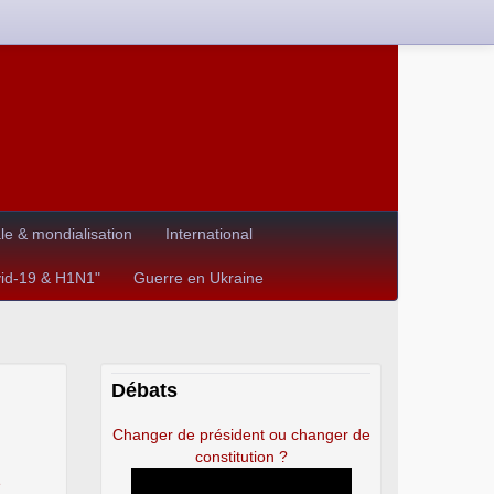
e & mondialisation
International
vid-19 & H1N1"
Guerre en Ukraine
Débats
Changer de président ou changer de
constitution ?
e