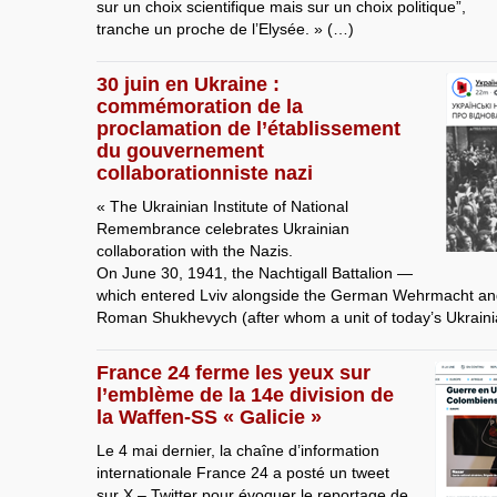
sur un choix scientifique mais sur un choix politique”,
tranche un proche de l’Elysée. » (…)
30 juin en Ukraine :
commémoration de la
proclamation de l’établissement
du gouvernement
collaborationniste nazi
« The Ukrainian Institute of National
Remembrance celebrates Ukrainian
collaboration with the Nazis.
On June 30, 1941, the Nachtigall Battalion —
which entered Lviv alongside the German Wehrmacht 
Roman Shukhevych (after whom a unit of today’s Ukrain
France 24 ferme les yeux sur
l’emblème de la 14e division de
la Waffen-SS « Galicie »
Le 4 mai dernier, la chaîne d’information
internationale France 24 a posté un tweet
sur X – Twitter pour évoquer le reportage de