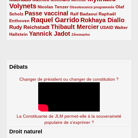
Volynets
5/5
2/5
1/5
Nicolas Tenzer
Olaf
Obsolescence programmée
Passe vaccinal
2/5
4/5
2/5
Scholz
Raïf Badaoui
Raphaël
Raquel Garrido
Rokhaya Diallo
2/5
5/5
4/5
Enthoven
Thibault Mercier
Rudy Reichstadt
3/5
4/5
2/5
USAID
Walter
Yannick Jadot
2/5
4/5
1/5
Hallstein
Zéromacho
Débats
Changer de président ou changer de constitution ?
La Constituante de JLM permet-elle à la souveraineté
populaire de s’exprimer ?
Droit naturel