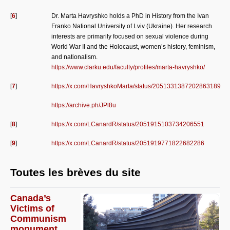
[
6
]
Dr. Marta Havryshko holds a PhD in History from the Ivan
Franko National University of Lviv (Ukraine). Her research
interests are primarily focused on sexual violence during
World War II and the Holocaust, women’s history, feminism,
and nationalism.
https://www.clarku.edu/faculty/profiles/marta-havryshko/
[
7
]
https://x.com/HavryshkoMarta/status/2051331387202863189
https://archive.ph/JPl8u
[
8
]
https://x.com/LCanardR/status/2051915103734206551
[
9
]
https://x.com/LCanardR/status/2051919771822682286
Toutes les brèves du site
Canada’s
Victims of
Communism
monument