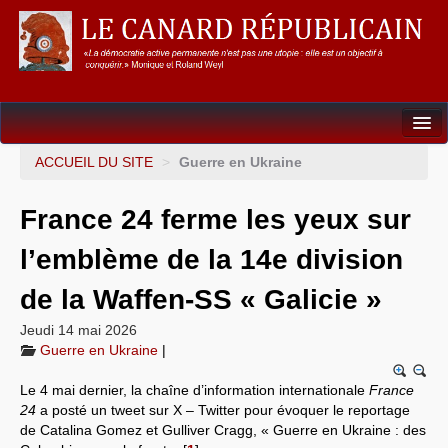
Dossiers
ACCUEIL DU SITE
>
Guerre en Ukraine
L’Union européenne
France 24 ferme les yeux sur
Points de repères
l’emblème de la 14e division
Un éléphant, ça trompe énormément !
de la Waffen-SS « Galicie »
Gouvernance mondiale & mondialisation
Jeudi 14 mai 2026
Guerre en Ukraine
|
International
Le 4 mai dernier, la chaîne d’information internationale
France
Résistances
24
a posté un tweet sur X – Twitter pour évoquer le reportage
de Catalina Gomez et Gulliver Cragg, « Guerre en Ukraine : des
L’Empire américain