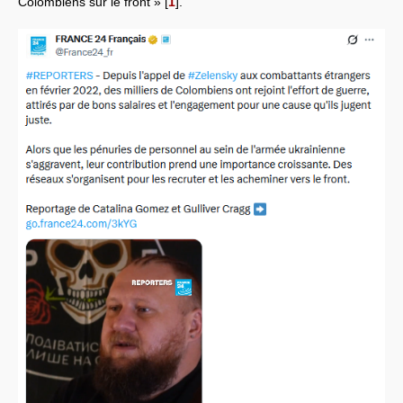
Colombiens sur le front »
[
1
]
.
Systèmes & société sous contrôle
Nouvelles de l’antirépublique
Crises "Covid-19 & H1N1"
Guerre en Ukraine