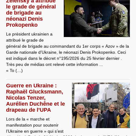
Zelensky a attribué
le grade de général
de brigade au
néonazi Denis
Prokopenko
Le président ukrainien a
attribué le grade de
général de brigade au commandant du 1er corps « Azov » de la
Garde nationale d’Ukraine, le néonazi Denis Prokopenko. Ceci
est indiqué dans le décret n°195/2026 du 25 février dernier .
Très peu de médias ont relevé cette information ...
« To (…)
Guerre en Ukraine :
Raphaël Glucksmann,
Nicolas Tenzer,
Aurélien Duchêne et le
drapeau de l’UPA
Lors de la « marche et
manifestation pour soutenir
l’Ukraine en guerre » qui s’est