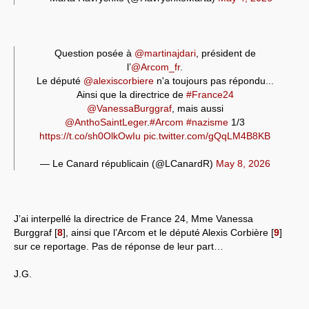
Question posée à
@martinajdari
, président de
l’
@Arcom_fr
.
Le député
@alexiscorbiere
n'a toujours pas répondu...
Ainsi que la directrice de
#France24
@VanessaBurggraf
, mais aussi
@AnthoSaintLeger
.
#Arcom
#nazisme
1/3
https://t.co/sh0OlkOwIu
pic.twitter.com/gQqLM4B8KB
— Le Canard républicain (@LCanardR)
May 8, 2026
J’ai interpellé la directrice de France 24, Mme Vanessa
Burggraf
[
8
]
, ainsi que l’Arcom et le député Alexis Corbière
[
9
]
sur ce reportage. Pas de réponse de leur part…
J.G.