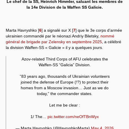
Le chef de la SS, Heinrich Himmler, saluant les membres de
la 14e Division de la Waffen SS Galicie.
Marta Havryshko
[
6
]
a signalé sur X
[
7
]
que le 3e corps d’armée
ukrainien commandé par le néonazi Andriy Biletsky,
nommé
général de brigade par Zelensky en septembre 2025
, a célébré
la division Waffen-SS « Galicie » il y a quelques jours.
Azov-related Third Corps of AFU celebrates the
Waffen-SS “Galicia” Division.
“83 years ago, thousands of Ukrainian volunteers
joined the defense of Europe (!?) to protect their
homes from a Moscow invasion… Just as we do
today,” the commander states.
Let me be clear :
1/ The…
pic.twitter.com/neOfTBnWyx
— Marta Havryshko (@HavryshkoMarta)
May 4, 2026