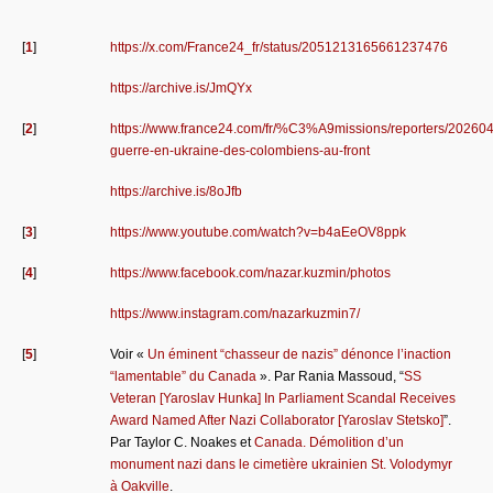
[
1
]
https://x.com/France24_fr/status/2051213165661237476
https://archive.is/JmQYx
[
2
]
https://www.france24.com/fr/%C3%A9missions/reporters/20260
guerre-en-ukraine-des-colombiens-au-front
https://archive.is/8oJfb
[
3
]
https://www.youtube.com/watch?v=b4aEeOV8ppk
[
4
]
https://www.facebook.com/nazar.kuzmin/photos
https://www.instagram.com/nazarkuzmin7/
[
5
]
Voir «
Un éminent “chasseur de nazis” dénonce l’inaction
“lamentable” du Canada
». Par Rania Massoud, “
SS
Veteran [Yaroslav Hunka] In Parliament Scandal Receives
Award Named After Nazi Collaborator [Yaroslav Stetsko]
”.
Par Taylor C. Noakes et
Canada. Démolition d’un
monument nazi dans le cimetière ukrainien St. Volodymyr
à Oakville
.