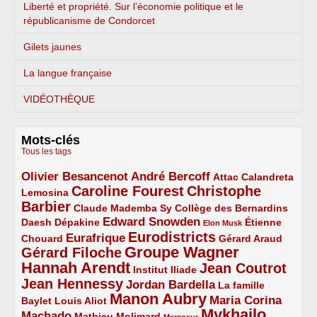
Liberté et propriété. Sur l’économie politique et le
républicanisme de Condorcet
Gilets jaunes
La langue française
VIDÉOTHÈQUE
Mots-clés
Tous les tags
Olivier Besancenot
André Bercoff
3/5
3/5
2/5
Attac
Calandreta
Caroline Fourest
Christophe
2/5
4/5
Lemosina
Barbier
4/5
2/5
2/5
Claude Mademba Sy
Collège des Bernardins
Edward Snowden
Daesh
2/5
2/5
3/5
1/5
Dépakine
Étienne
Elon Musk
Eurodistricts
2/5
3/5
4/5
2/5
Eurafrique
Chouard
Gérard Araud
Groupe Wagner
Gérard Filoche
4/5
5/5
Hannah Arendt
Jean Coutrot
5/5
2/5
4/5
Institut Iliade
Jean Hennessy
4/5
3/5
Jordan Bardella
La famille
Manon Aubry
2/5
2/5
5/5
Maria Corina
Baylet
Louis Aliot
Mykhailo
Machado
3/5
2/5
1/5
Mathieu Molimard
Mercosur