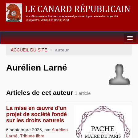
Dossiers
ACCUEIL DU SITE
>
auteur
L’Union européenne
Aurélien Larné
Points de repères
Un éléphant, ça trompe énormément !
Articles de cet auteur
1 article
Gouvernance mondiale & mondialisation
La mise en œuvre d’un
International
projet de société fondé
sur les droits naturels
Résistances
6 septembre 2025
,
par
Aurélien
L’Empire américain
Larné
,
Tribune libre