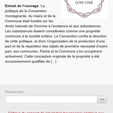
Extrait de l’ouvrage
. La
Systèmes & société sous contrôle
politique de la Convention
montagnarde, du maire et de la
Nouvelles de l’antirépublique
Commune était fondée sur les
droits naturels de l’homme à l’existence et aux subsistances.
Crises "Covid-19 & H1N1"
Les subsistances étaient considérées comme une propriété
commune à la société entière. La Convention confia la direction
Guerre en Ukraine
de cette politique, et donc l’organisation de la production d’une
part et de la répartition des objets de première nécessité d’autre
part, aux communes. Pache et la Commune s’en occupèrent
activement. Cette conception originale de la propriété a été
successivement qualifiée de (...)
Rechercher :
>>
Critique du concept de “révolution bourgeoise” appliqué aux