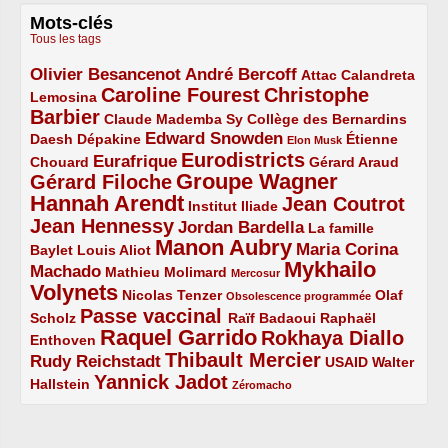
Mots-clés
Tous les tags
Olivier Besancenot
André Bercoff
3/5
3/5
2/5
Attac
Calandreta
Caroline Fourest
Christophe
2/5
4/5
Lemosina
Barbier
4/5
2/5
2/5
Claude Mademba Sy
Collège des Bernardins
Edward Snowden
Daesh
2/5
2/5
3/5
1/5
Dépakine
Étienne
Elon Musk
Eurodistricts
2/5
3/5
4/5
2/5
Eurafrique
Chouard
Gérard Araud
Groupe Wagner
Gérard Filoche
4/5
5/5
Hannah Arendt
Jean Coutrot
5/5
2/5
4/5
Institut Iliade
Jean Hennessy
4/5
3/5
Jordan Bardella
La famille
Manon Aubry
2/5
2/5
5/5
Maria Corina
Baylet
Louis Aliot
Mykhailo
Machado
3/5
2/5
1/5
Mathieu Molimard
Mercosur
Volynets
5/5
2/5
1/5
Nicolas Tenzer
Olaf
Obsolescence programmée
Passe vaccinal
2/5
4/5
2/5
Scholz
Raïf Badaoui
Raphaël
Raquel Garrido
Rokhaya Diallo
2/5
5/5
4/5
Enthoven
Thibault Mercier
Rudy Reichstadt
3/5
4/5
2/5
USAID
Walter
Yannick Jadot
2/5
4/5
1/5
Hallstein
Zéromacho