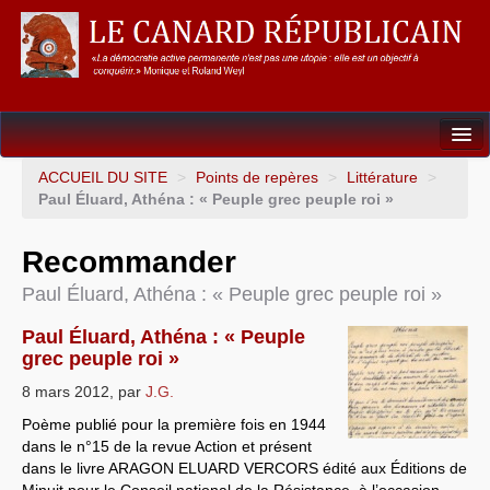
Dossiers
ACCUEIL DU SITE
>
Points de repères
>
Littérature
>
Paul Éluard, Athéna : « Peuple grec peuple roi »
L’Union européenne
Recommander
Points de repères
Paul Éluard, Athéna : « Peuple grec peuple roi »
Un éléphant, ça trompe énormément !
Paul Éluard, Athéna : « Peuple
Gouvernance mondiale & mondialisation
grec peuple roi »
International
8 mars 2012
,
par
J.G.
Poème publié pour la première fois en 1944
Résistances
dans le n°15 de la revue Action et présent
dans le livre ARAGON ELUARD VERCORS édité aux Éditions de
L’Empire américain
Minuit pour le Conseil national de la Résistance, à l’occasion