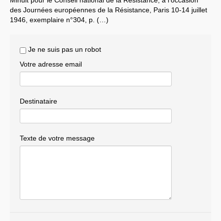
des Journées européennes de la Résistance, Paris 10-14 juillet
Systèmes & société sous contrôle
1946, exemplaire n°304, p. (…)
Nouvelles de l’antirépublique
Je ne suis pas un robot
Crises "Covid-19 & H1N1"
Votre adresse email
Guerre en Ukraine
Destinataire
Texte de votre message