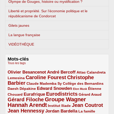
Olympe de Gouges, histoire ou mystification ?
Liberté et propriété. Sur l’économie politique et le
républicanisme de Condorcet
Gilets jaunes
La langue française
VIDÉOTHÈQUE
Mots-clés
Tous les tags
Olivier Besancenot
André Bercoff
3/5
3/5
2/5
Attac
Calandreta
Caroline Fourest
Christophe
2/5
4/5
Lemosina
Barbier
4/5
2/5
2/5
Claude Mademba Sy
Collège des Bernardins
Edward Snowden
Daesh
2/5
2/5
3/5
1/5
Dépakine
Étienne
Elon Musk
Eurodistricts
2/5
3/5
4/5
2/5
Eurafrique
Chouard
Gérard Araud
Groupe Wagner
Gérard Filoche
4/5
5/5
Hannah Arendt
Jean Coutrot
5/5
2/5
4/5
Institut Iliade
Jean Hennessy
4/5
3/5
Jordan Bardella
La famille