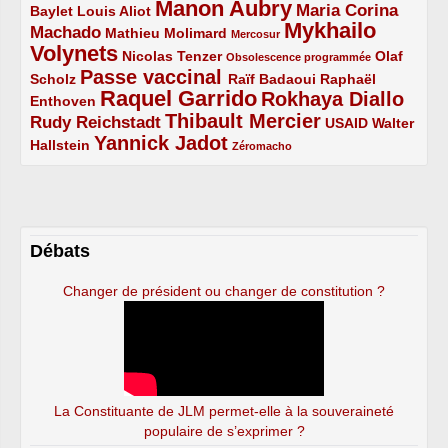
Manon Aubry
2/5
2/5
5/5
Maria Corina
Baylet
Louis Aliot
Mykhailo
Machado
3/5
2/5
1/5
Mathieu Molimard
Mercosur
Volynets
5/5
2/5
1/5
Nicolas Tenzer
Olaf
Obsolescence programmée
Passe vaccinal
2/5
4/5
2/5
Scholz
Raïf Badaoui
Raphaël
Raquel Garrido
Rokhaya Diallo
2/5
5/5
4/5
Enthoven
Thibault Mercier
Rudy Reichstadt
3/5
4/5
2/5
USAID
Walter
Yannick Jadot
2/5
4/5
1/5
Hallstein
Zéromacho
Débats
Changer de président ou changer de constitution ?
La Constituante de JLM permet-elle à la souveraineté
populaire de s’exprimer ?