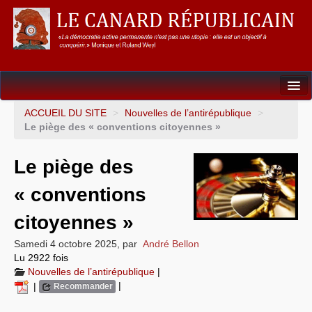
Dossiers
ACCUEIL DU SITE
>
Nouvelles de l’antirépublique
>
Le piège des « conventions citoyennes »
L’Union européenne
Le piège des
Points de repères
« conventions
Un éléphant, ça trompe énormément !
citoyennes »
Gouvernance mondiale & mondialisation
Samedi 4 octobre 2025
,
par
André Bellon
International
Lu 2922 fois
Nouvelles de l’antirépublique
|
Résistances
|
|
Recommander
L’Empire américain