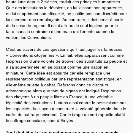
haute lutte depuis 2 siècles, traduit ces principes humanistes.
Que des institutions le dévoient, en lui laissant son apparence,
en lui supprimant son efficacité, ne justifie pas son discrédit pour
lui chercher des remplaçants. Au contraire, il doit servir à sortir
de la crise de régime. Il est d’ailleurs le seul légitime pour le
faire, sans la contrainte d’une main qui l’oriente comme le
veulent les Conventions.
C’est au travers de ces questions qu’il faut juger les fameuses
« Conventions citoyennes ». En fait, elles apparaissent comme
l’expression d’une volonté de trouver des substituts au peuple et
à sa souveraineté, en se posant comme une nation en
miniature. Cette idée est absurde car elle remplace une
représentation politique par une représentation statistique, en
elle-même sujette à débat. Refusons donc ce discours
aristocratique alors que tant de signes ont indiqué l’aspiration
des citoyens à un peuple libre en France, à une véritable
légitimité des institutions. Luttons ainsi contre le pessimisme sur
les capacités du citoyen à construire la volonté générale dans le
cadre du suffrage universel. Car le tirage au sort rappelle plutôt
le suffrage censitaire, cher à Sieyès.
Tout doit être fait pour redonner son pouvoir au peuple,