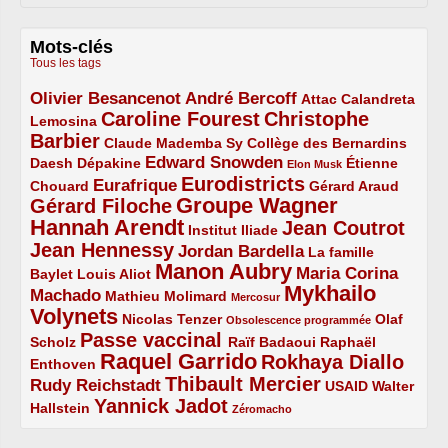
Mots-clés
Tous les tags
Olivier Besancenot
André Bercoff
3/5
3/5
2/5
Attac
Calandreta
Caroline Fourest
Christophe
2/5
4/5
Lemosina
Barbier
4/5
2/5
2/5
Claude Mademba Sy
Collège des Bernardins
Edward Snowden
Daesh
2/5
2/5
3/5
1/5
Dépakine
Étienne
Elon Musk
Eurodistricts
2/5
3/5
4/5
2/5
Eurafrique
Chouard
Gérard Araud
Groupe Wagner
Gérard Filoche
4/5
5/5
Hannah Arendt
Jean Coutrot
5/5
2/5
4/5
Institut Iliade
Jean Hennessy
4/5
3/5
Jordan Bardella
La famille
Manon Aubry
2/5
2/5
5/5
Maria Corina
Baylet
Louis Aliot
Mykhailo
Machado
3/5
2/5
1/5
Mathieu Molimard
Mercosur
Volynets
5/5
2/5
1/5
Nicolas Tenzer
Olaf
Obsolescence programmée
Passe vaccinal
2/5
4/5
2/5
Scholz
Raïf Badaoui
Raphaël
Raquel Garrido
Rokhaya Diallo
2/5
5/5
4/5
Enthoven
Thibault Mercier
Rudy Reichstadt
3/5
4/5
2/5
USAID
Walter
Yannick Jadot
2/5
4/5
1/5
Hallstein
Zéromacho