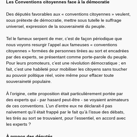
Les Conventions citoyennes face à la démocratie
Systèmes & société sous contrôle
Des députés favorables aux « conventions citoyennes » veulent,
sous prétexte de démocratie, mettre sous tutelle le suffrage
Nouvelles de l’antirépublique
universel, expression de la souveraineté du peuple.
Crises "Covid-19 & H1N1"
Tel le fameux serpent de mer, c’est de façon périodique que
nous voyons resurgir l’appel aux fameuses « conventions
Guerre en Ukraine
citoyennes » formées de personnes tirées au sort et encadrées
par des experts, se présentant comme porte-parole du peuple.
Pour leurs promoteurs, c’est une révolution démocratique ; en
fait, c’est une habileté pour mobiliser les citoyens sans toucher
au pouvoir politique réel, voire même pour effacer toute
souveraineté populaire.
À l’origine, cette proposition était particulièrement portée par
des experts qui - par hasard peut-être - se voyaient animateurs
de ces conventions. L’un d’entre eux ne déclarait-il pas
naïvement qu’il était frappé par le fait qu’à l’issue des débats,
les tirés au sort se trouvaient, pour l’essentiel, en accord avec
les experts ?
À propos des députés