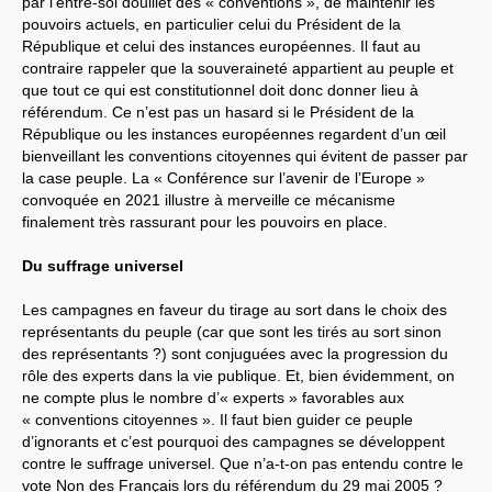
par l’entre-soi douillet des « conventions », de maintenir les
pouvoirs actuels, en particulier celui du Président de la
République et celui des instances européennes. Il faut au
contraire rappeler que la souveraineté appartient au peuple et
que tout ce qui est constitutionnel doit donc donner lieu à
référendum. Ce n’est pas un hasard si le Président de la
République ou les instances européennes regardent d’un œil
bienveillant les conventions citoyennes qui évitent de passer par
la case peuple. La « Conférence sur l’avenir de l’Europe »
convoquée en 2021 illustre à merveille ce mécanisme
finalement très rassurant pour les pouvoirs en place.
Du suffrage universel
Les campagnes en faveur du tirage au sort dans le choix des
représentants du peuple (car que sont les tirés au sort sinon
des représentants ?) sont conjuguées avec la progression du
rôle des experts dans la vie publique. Et, bien évidemment, on
ne compte plus le nombre d’« experts » favorables aux
« conventions citoyennes ». Il faut bien guider ce peuple
d’ignorants et c’est pourquoi des campagnes se développent
contre le suffrage universel. Que n’a-t-on pas entendu contre le
vote Non des Français lors du référendum du 29 mai 2005 ?